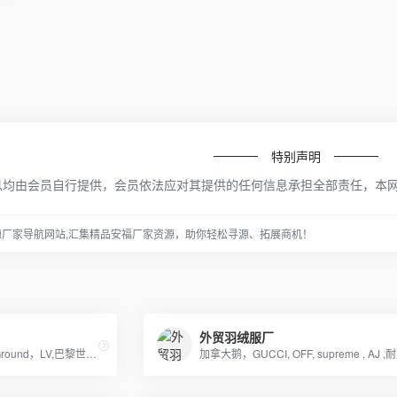
特别声明
息均由会员自行提供，会员依法应对其提供的任何信息承担全部责任，本
源厂家导航网站,汇集精品安福厂家资源，助你轻松寻源、拓展商机！
外贸羽绒服厂
AJ乔丹全系列书包，SprayGround，LV,巴黎世家包包，可下单，接各路大佬订单