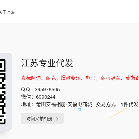
关于本站
江苏专业代发
真标阿迪、耐克，爆款斐乐、彪马，潮牌冠军、莫斯奇诺，奢侈
Q Q：
395976505
微信：
6990244
地址：
莆田安福相册-安福电商城
交易方式：
1件代
访问又拍相册