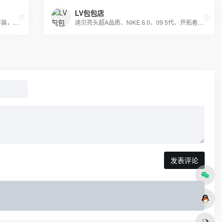
LV包包店
主营产品 耐克 阿迪达斯 万斯等运动品牌套装，主打大鹅 北面羽绒服 gucci 巴黎世家 迪奥 LV等国际品牌高端货，本工厂店支持到店本地自取和一件免费代发
迪贝壳头超A品质、NIKE 6.0、09 5代、开拓者等各种板鞋跑鞋系列。LV路易威登、CHANEL香奈尔、GUCCI古奇、爱马仕Hermes等各类皮带包包 全部现货
发表评论