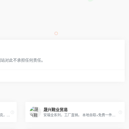
网站对此不承担任何责任。
晟兴鞋业贸易
加拿大鹅，GUCCI, OFF, supreme , AJ ,耐克，阿迪，彪马，匡威，北面, 福神等各类潮牌包包 服装，支持免费一件代发，每日新款实拍上新。退换无忧！！！
安福全系列，工厂直销。 本地自取+免费一件代发