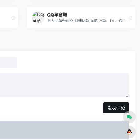
QQ星童鞋
各大品牌鞋耐克,阿迪达斯,匡威,万斯、LV 、GUCCI、香奈儿等包包 、皮带、帽子
发表评论