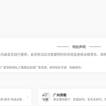
特别声明
息均由会员自行提供，会员依法应对其提供的任何信息承担全部责任，本
源厂家导航网站,汇集精品安福厂家资源，助你轻松寻源、拓展商机！
广州男鞋
【CL UGG LV GUCC 托里伯奇 耐克 阿迪达斯】等 鞋类 包包 手表 等各类贸易批发 本季主打：CL男女鞋 UGG雪地靴