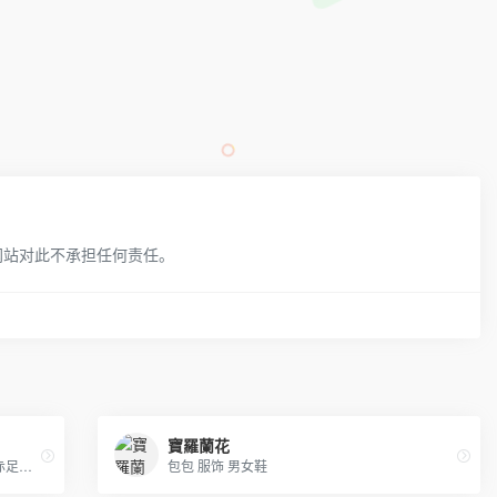
网站对此不承担任何责任。
寶羅蘭花
男女潮流鞋子，匡威系列，毛毛虫系列，赤足系列，阿甘系列，清风系列，纽巴伦系列，DC系列，三叶草，耐克跑鞋，didas阿迪达斯，nike耐克鞋 ，puma彪马，空军，开拓者，耐克王，登月，情侣鞋子， 保暖鞋，运动鞋，休闲鞋， 板鞋， 布鞋，跑鞋，热卖鞋，帆布鞋
包包 服饰 男女鞋