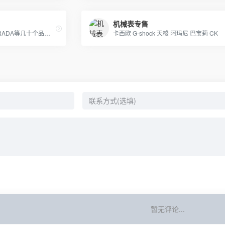
机械表专售
专营LV GUCCI CHAENL PRADA等几十个品牌产品，5年的品牌经营经验，最低价出货，质量保证，10天无理由退换
卡西欧 G-shock 天梭 阿玛尼 巴宝莉 CK
暂无评论...