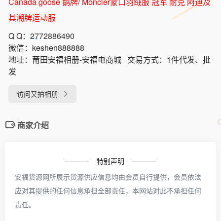
Canada goose 鹅牌/ Moncler蒙口羽绒服 冠军 耐克 阿迪及
其潮牌运动服
Q Q：
2772886490
微信：
keshen888888
地址：
莆田安福相册-安福电商城
交易方式：
1件代发、批
发
访问又拍相册
商家介绍
特别声明
安福货源网所展示货源供应信息均由会员自行提供，会员依法
应对其提供的任何信息承担全部责任，本网站对此不承担任何
责任。