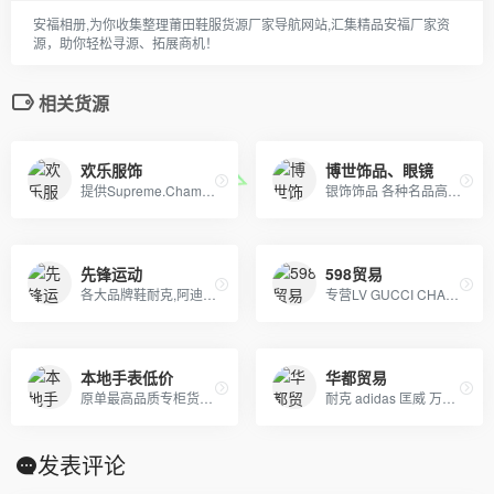
安福相册,为你收集整理莆田鞋服货源厂家导航网站,汇集精品安福厂家资
源，助你轻松寻源、拓展商机！
相关货源
欢乐服饰
博世饰品、眼镜
提供Supreme.Champion冠军.Aape.Bape.Stussy斯图西.OFF-White.ASSC.阿迪Adidasi、耐克Nike、彪马Puma、Evisu福神、BOY、Dickies、Guccy古弛、Fila斐乐、川久保玲、巴黎世家、Kenzo、LV等等潮牌品牌服装。
银饰饰品 各种名品高端定制 天鹅绒运动套装 T恤 承接各种饰品定单
先锋运动
598贸易
各大品牌鞋耐克,阿迪达斯,匡威,万斯、LV 、GUCCI、香奈儿等包包 、皮带、帽子
专营LV GUCCI CHAENL PRADA等几十个品牌产品，5年的品牌经营经验，最低价出货，质量保证，10天无理由退换
本地手表低价
华都贸易
原单最高品质专柜货。卡西欧 DW 施华洛 卡地亚 天梭 浪琴 瑞士ETA机芯定制…….等
耐克 adidas 匡威 万斯 彪马 乔丹 亚瑟士 ugg雪地靴 天伯伦 卡特 大鹅羽绒服等。支持本地自取 一件代发 欢迎咨询 诚招实力实体店合作。
发表评论