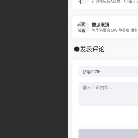
酷派眼镜
施华洛世奇 DW 蒂芙尼 潘
发表评论