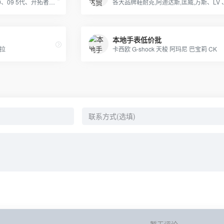
迪贝壳头超A品质、NIKE 6.0、09 5代、开拓者等各种板鞋跑鞋系列。LV路易威登、CHANEL香奈尔、GUCCI古奇、爱马仕Hermes等各类皮带包包 全部现货
本地手表低价批
多拉
卡西欧 G-shock 天梭 阿玛尼 巴宝莉 CK
暂无评论...