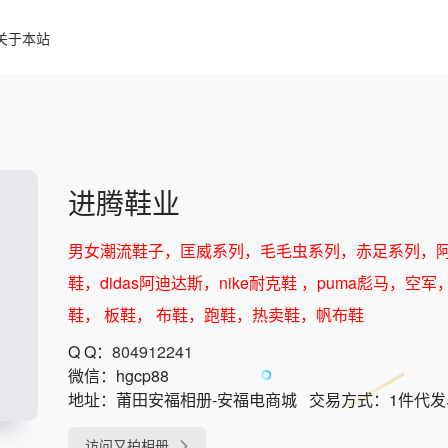
关于本站
进腾鞋业
男女潮流鞋子，匡威系列，毛毛虫系列，赤足系列，
鞋，didas阿迪达斯，nike耐克鞋 ，puma彪马
鞋， 板鞋， 布鞋，跑鞋，热卖鞋，帆布鞋
Q Q：
804912241
微信：
hgcp88
地址：
莆田安福相册-安福电商城
交易方式：
1件代
访问又拍相册