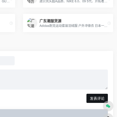
各大品牌鞋耐克,阿迪达斯,匡威,万斯、LV 、GUCCI、香奈儿等包包 、皮带、帽子
迪贝壳头超A品质、NIKE 6.0、09 5代、开拓者等各种板鞋跑鞋系列。LV路易威登、CHANEL香奈尔、GUCCI古奇、爱马仕Hermes等各类皮带包包 全部现货
广东潮服货源
Adidas耐克运动套装羽绒服 户外冲锋衣 日本一线品牌潮牌，安德玛，彪马PUMA，Evisu福神，乔丹，supreme巴黎世家vans FILA各类品牌服装
发表评论