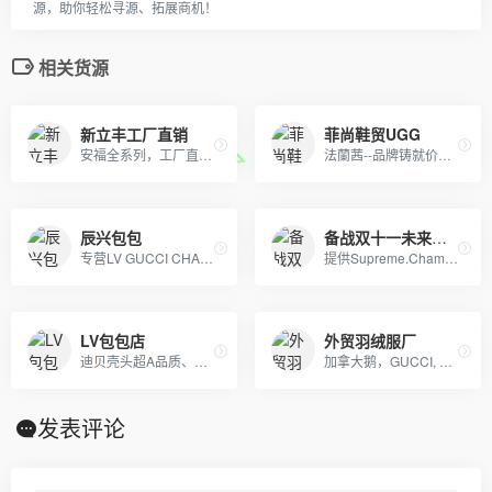
源，助你轻松寻源、拓展商机！
相关货源
新立丰工厂直销
菲尚鞋贸UGG
安福全系列，工厂直销。 本地自取+免费一件代发
法蘭茜--品牌铸就价值 品质引领未来
辰兴包包
备战双十一未来服饰
专营LV GUCCI CHAENL PRADA等几十个品牌产品，5年的品牌经营经验，最低价出货，质量保证，10天无理由退换
提供Supreme.Champion冠军.Aape.Bape.Stussy斯图西.OFF-White.ASSC.阿迪Adidasi、耐克Nike、彪马Puma、Evisu福神、BOY、Dickies、Guccy古弛、Fila斐乐、川久保玲、巴黎世家、Kenzo、LV等等潮牌品牌服装。
LV包包店
外贸羽绒服厂
迪贝壳头超A品质、NIKE 6.0、09 5代、开拓者等各种板鞋跑鞋系列。LV路易威登、CHANEL香奈尔、GUCCI古奇、爱马仕Hermes等各类皮带包包 全部现货
加拿大鹅，GUCCI, OFF, supreme , AJ ,耐克，阿迪，彪马，匡威，北面, 福神等各类潮牌包包 服装，支持免费一件代发，每日新款实拍上新。退换无忧！！！
发表评论