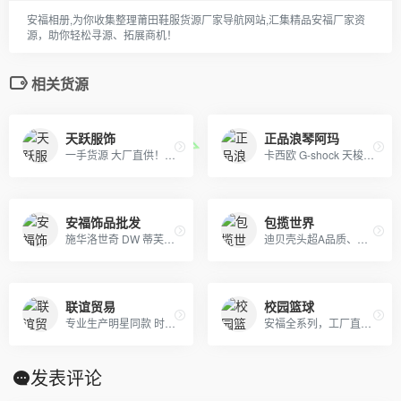
安福相册,为你收集整理莆田鞋服货源厂家导航网站,汇集精品安福厂家资
源，助你轻松寻源、拓展商机！
相关货源
天跃服饰
正品浪琴阿玛
一手货源 大厂直供！！阿迪达斯，耐克，彪马，冠军，斐乐，boy，aape ，supreme ，MLB，vans ，off ，Gucci ，LV，Dior ，ck ，巴宝莉，巴黎世家，香奈儿，阿玛尼，芬迪，福神，高田贤三虎头，斯图西，匡威，克罗心，北面，汤姆布朗，纪梵希，乔丹，李宁，安德玛，等各品牌高版爆款潮服，包包，项链，戒指，香水，口红，帽，皮带，手表，耳机，配饰，等奢侈品牌！ 主供：淘宝，天猫，实体店放货，外贸订单，微商代理，档口批发，工厂订单，大量爆款，常年供货！
卡西欧 G-shock 天梭 阿玛尼 巴宝莉 CK
安福饰品批发
包揽世界
施华洛世奇 DW 蒂芙尼 潘多拉
迪贝壳头超A品质、NIKE 6.0、09 5代、开拓者等各种板鞋跑鞋系列。LV路易威登、CHANEL香奈尔、GUCCI古奇、爱马仕Hermes等各类皮带包包 全部现货
联谊贸易
校园篮球
专业生产明星同款 时尚流行首饰、白铜镀银首饰、黄铜镀真空金首饰、纯黄铜首饰等产品.
安福全系列，工厂直销。 本地自取+免费一件代发
发表评论