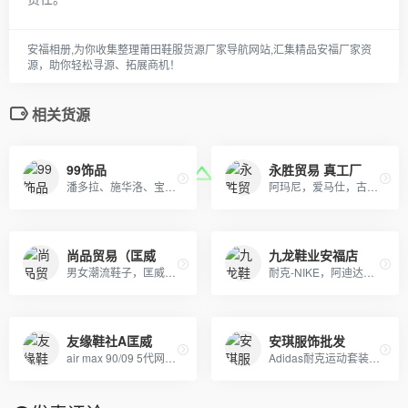
安福相册,为你收集整理莆田鞋服货源厂家导航网站,汇集精品安福厂家资
源，助你轻松寻源、拓展商机！
相关货源
99饰品
永胜贸易 真工厂
潘多拉、施华洛、宝格丽、蒂芙妮专柜级首饰批发，全网质量最优，全部现货秒发。
阿玛尼，爱马仕，古奇，普拉达，香奈儿，周仰杰，巴宝莉，朱塞佩·萨诺第 (Giuseppe Zanotti)等国际品牌男女潮鞋；品质保证，货源稳定，专业代发
尚品贸易（匡威
九龙鞋业安福店
男女潮流鞋子，匡威系列，毛毛虫系列，赤足系列，阿甘系列，清风系列，纽巴伦系列，DC系列，三叶草，耐克跑鞋，didas阿迪达斯，nike耐克鞋 ，puma彪马，空军，开拓者，耐克王，登月，情侣鞋子， 保暖鞋，运动鞋，休闲鞋， 板鞋， 布鞋，跑鞋，热卖鞋，帆布鞋
耐克-NIKE，阿迪达斯-ADIDAS，雪地靴-UGG,纽巴伦-New Balance，彪马-PUMA
友缘鞋社A匡威
安琪服饰批发
air max 90/09 5代网纱/2012/耐克王/赤足
Adidas耐克运动套装羽绒服 户外冲锋衣 日本一线品牌潮牌，安德玛，彪马PUMA，Evisu福神，乔丹，supreme巴黎世家vans FILA各类品牌服装