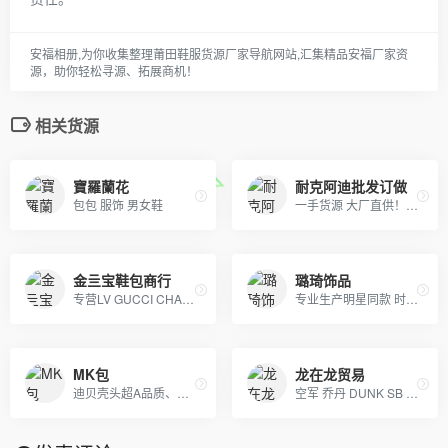
安福相册,为你收集整理莆田鞋服货源厂家导航网站,汇集精品安福厂家资
源，助你轻松寻源、拓展商机！
相关货源
寶羅蘭花
耐克阿迪批发订做
包包 服饰 男女鞋
一手货源 大厂直供！！阿迪达斯，耐克，彪马，冠军，斐乐，boy，aape ，supreme ，MLB，vans ，off ，Gucci ，LV，Dior ，ck ，巴宝莉，巴黎世家，香奈儿，阿玛尼，芬迪，福神，高田贤三虎头，斯图西，匡威，克罗心，北面，汤姆布朗，纪梵希，乔丹，李宁，安德玛，等各品牌高版爆款潮服，包包，项链，戒指，香水，口红，帽，皮带，手表，耳机，配饰，等奢侈品牌！ 主供：淘宝，天猫，实体店放货，外贸订单，微商代理，档口批发，工厂订单，大量爆款，常年供货！
金亖宝鞋包商行
璐琦饰品
专营LV GUCCI CHAENL PRADA等几十个品牌产品，5年的品牌经营经验，最低价出货，质量保证，10天无理由退换
专业生产明星同款 时尚流行首饰、白铜镀银首饰、黄铜镀真空金首饰、纯黄铜首饰等产品.
MK包
龙在龙贸易
迪贝壳头超A品质、NIKE 6.0、09 5代、开拓者等各种板鞋跑鞋系列。LV路易威登、CHANEL香奈尔、GUCCI古奇、爱马仕Hermes等各类皮带包包 全部现货
空军 乔丹 DUNK SB 巴黎世家全系 椰子全系 gucci LV高奢广东货 匡威 双龙