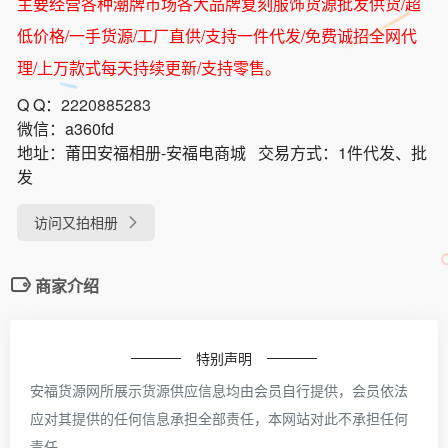
主要经营各种潮牌市场各大品牌复刻服饰货源批发供货/超
低价格/一手货源/工厂直供/支持一件代发/免费诚招全网代
理/上万款式每天持续更新/支持零售。
Q Q：
2220885283
微信：
a360fd
地址：
莆田安福相册-安福电商城
交易方式：
1件代发、批
发
访问又拍相册
商家介绍
特别声明
安福货源网所展示货源供应信息均由会员自行提供，会员依法
应对其提供的任何信息承担全部责任，本网站对此不承担任何
责任。