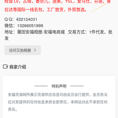
经营 LV，古琦，香奈儿，迪奥，YSL，爱马仕，芬迪，普
拉达等国际一线名包，工厂放货，外贸首选。
Q Q：
422124031
微信：
13266051999
地址：
莆田安福相册-安福电商城
交易方式：
1件代发、批
发
访问又拍相册
商家介绍
特别声明
安福货源网所展示货源供应信息均由会员自行提供，会员依法
应对其提供的任何信息承担全部责任，本网站对此不承担任何
责任。