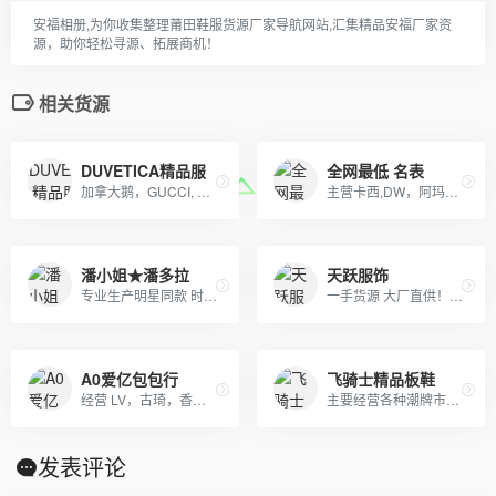
安福相册,为你收集整理莆田鞋服货源厂家导航网站,汇集精品安福厂家资
源，助你轻松寻源、拓展商机！
相关货源
DUVETICA精品服
全网最低 名表
加拿大鹅，GUCCI, OFF, supreme , AJ ,耐克，阿迪，彪马，匡威，北面, 福神等各类潮牌包包 服装，支持免费一件代发，每日新款实拍上新。退换无忧！！！
主营卡西,DW，阿玛尼，劳力士，天梭，浪琴等各大世界名表
潘小姐★潘多拉
天跃服饰
专业生产明星同款 时尚流行首饰、白铜镀银首饰、黄铜镀真空金首饰、纯黄铜首饰等产品.
一手货源 大厂直供！！阿迪达斯，耐克，彪马，冠军，斐乐，boy，aape ，supreme ，MLB，vans ，off ，Gucci ，LV，Dior ，ck ，巴宝莉，巴黎世家，香奈儿，阿玛尼，芬迪，福神，高田贤三虎头，斯图西，匡威，克罗心，北面，汤姆布朗，纪梵希，乔丹，李宁，安德玛，等各品牌高版爆款潮服，包包，项链，戒指，香水，口红，帽，皮带，手表，耳机，配饰，等奢侈品牌！ 主供：淘宝，天猫，实体店放货，外贸订单，微商代理，档口批发，工厂订单，大量爆款，常年供货！
A0爱亿包包行
飞骑士精品板鞋
经营 LV，古琦，香奈儿，迪奥，YSL，爱马仕，芬迪，普拉达等国际一线名包，工厂放货，外贸首选。
主要经营各种潮牌市场各大品牌复刻服饰货源批发供货/超低价格/一手货源/工厂直供/支持一件代发/免费诚招全网代理/上万款式每天持续更新/支持零售。
发表评论