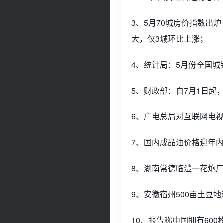
3、5月70城房价指数出
大，仅3城环比上涨；
4、统计局：5月份全国城
5、财政部：自7月1日
6、广电总局对互联网电
7、国内成品油价格迎年
8、湖南常德临澧一花炮厂
9、安徽宿州500亩土豆
10、报告称中国拥有60