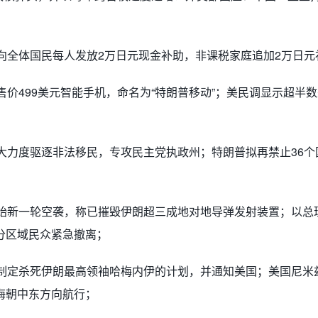
；
划向全体国民每人发放2万日元现金补助，非课税家庭追加2万日元
售价499美元智能手机，命名为“特朗普移动”；美民调显示超半
加大力度驱逐非法移民，专攻民主党执政州；特朗普拟再禁止36个
开始新一轮空袭，称已摧毁伊朗超三成地对地导弹发射装置；以总
分区域民众紧急撤离；
已制定杀死伊朗最高领袖哈梅内伊的计划，并通知美国；美国尼米
海朝中东方向航行；