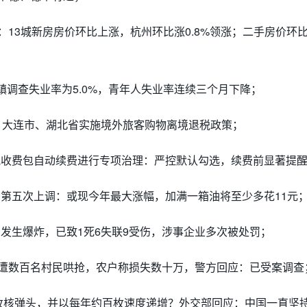
炉：13城新房房价环比上涨，杭州环比涨0.8%领涨​；二手房价环
镇调查失业率为5.0%，青年人失业率连续三个月下降；
起，大连市、湖北省实施境外旅客购物离境退税政策；
视收费包自动续费进行专项治理：严控默认勾选，续费前显著提
内第五次上调：或现今年最大涨幅，加满一箱油将至少多花11元
发生爆炸，已致1死6失联9受伤，涉事企业多次被处罚；
地遭数百名村民哄抢，农户称损失数十万，警方回应：已受案调查
0枚核弹头，并以每年约百枚速度递增？外交部回应：中国一直坚