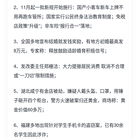
2、11月起一批新规开始施行：国产小客车新车上牌不
用再跑车管所；国家实行公民终身法治教育制度；免税
店政策“升级”；非车险“报行合一”落地；
3、全国多地宣布结婚就发钱奖励，有地方初婚最高发
8万元，专家称：释放鼓励适龄婚育积极信号；
4、发改委主任郑栅洁：大力提振居民消费 取消不合理
或“一刀切”限制措施；
5、湖北咸宁有金店被劫，嫌疑人戴头盔、口罩，用锤
子砸开四个柜台，警方火速破案归还黄金，商场称：黄
金价值60多万；
6、福建多地出现针对学生手机卡的盗窃案，已有30余
名学生因此涉诈；