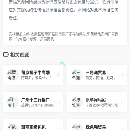
安福货源网所展示货源供应信息均由会员自行提供，会员依法
应对其提供的任何信息承担全部责任，本网站对此不承担任何
责任。
安福相册,为你收集整理莆田鞋服货源厂家导航网站,汇集精品安福厂家资
源，助你轻松寻源、拓展商机！
相关货源
莆京椰子中高端
三角洲贸易
阿玛尼，爱马仕，古奇，普拉达，香奈儿，周仰杰，巴宝莉，朱塞佩·萨诺第 (Giuseppe Zanotti)等国际品牌男女潮鞋；品质保证，货源稳定，专业代发
耐克，阿迪，彪马，NB，万斯，匡威，真标公司货 专柜品质 实体店合作，档口现货，批发、淘宝、外贸、微商 、等各种平台， 诚招代理、免费一件代发~欢迎实力代理加盟合作
广州十三行档口
原单阿玛尼
提供Supreme.Champion冠军.Aape.Bape.Stussy斯图西.OFF-White.ASSC.阿迪Adidasi、耐克Nike、彪马Puma、Evisu福神、BOY、Dickies、Guccy古弛、Fila斐乐、川久保玲、巴黎世家、Kenzo、LV等等潮牌品牌服装。
卡西欧dw浪琴阿玛尼
凯丽顶级包包
绿色鞋贸易